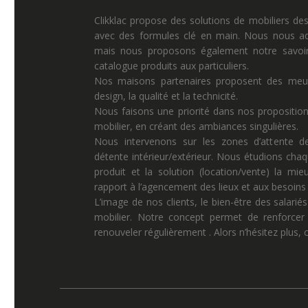
Clikklac propose des solutions de mobiliers de
avec des formules clé en main. Nous nous ad
mais nous proposons également notre savoir 
catalogue produits aux particuliers.
Nos maisons partenaires proposent des meuble
design, la qualité et la technicité.
Nous faisons une priorité dans nos propositio
mobilier, en créant des ambiances singulières.
Nous intervenons sur les zones d’attente de
détente intérieur/extérieur. Nous étudions chaq
produit et la solution (location/vente) la mi
rapport à l’agencement des lieux et aux besoins p
L’image de nos clients, le bien-être des salariés
mobilier. Notre concept permet de renforcer 
renouveler régulièrement . Alors n’hésitez plus,