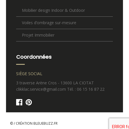
Mobilier design Indoor & Outdoor
Voiles d’ombrage sur-mesure
Projet Immobilier
Coordonnées
SIÈGE SOCIAL
3 traverse Arène Cros - 13600 LA CIOTAT
clikklac.service@gmail.com Tél. : 06 15 16 87 22
© / CRÉATION
BLEUEBUZZ.FR