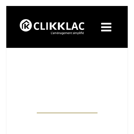
QUI SOMMES-NOUS
CLIKKLAC est
animée par l'envie de proposer
des solutions
, dans
le domaine de l’ameublement .