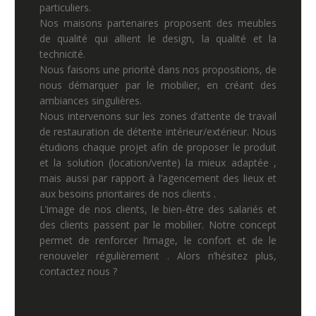
particuliers.
Nos maisons partenaires proposent des meubles
de qualité qui allient le design, la qualité et la
technicité.
Nous faisons une priorité dans nos propositions, de
nous démarquer par le mobilier, en créant des
ambiances singulières.
Nous intervenons sur les zones d’attente de travail
de restauration de détente intérieur/extérieur. Nous
étudions chaque projet afin de proposer le produit
et la solution (location/vente) la mieux adaptée ,
mais aussi par rapport à l’agencement des lieux et
aux besoins prioritaires de nos clients .
L’image de nos clients, le bien-être des salariés et
des clients passent par le mobilier. Notre concept
permet de renforcer l’image, le confort et de le
renouveler régulièrement . Alors n’hésitez plus,
contactez nous ?