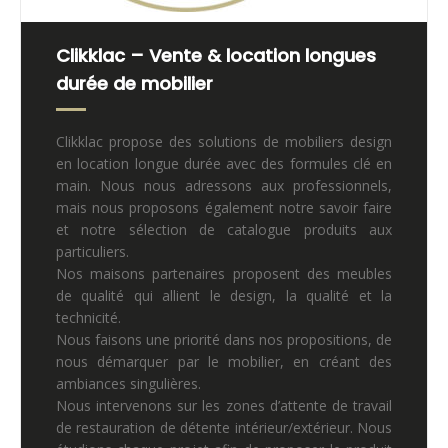
Clikklac – Vente & location longues
durée de mobilier
Clikklac propose des solutions de mobiliers design
en location longue durée avec des formules clé en
main. Nous nous adressons aux professionnels,
mais nous proposons également notre savoir faire
et notre sélection de catalogue produits aux
particuliers.
Nos maisons partenaires proposent des meubles
de qualité qui allient le design, la qualité et la
technicité.
Nous faisons une priorité dans nos propositions, de
nous démarquer par le mobilier, en créant des
ambiances singulières.
Nous intervenons sur les zones d’attente de travail
de restauration de détente intérieur/extérieur. Nous