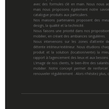
avec des formules clé en main. Nous nous ad
mais nous proposons également notre savoir 
catalogue produits aux particuliers.
Nos maisons partenaires proposent des meuble
design, la qualité et la technicité.
Nous faisons une priorité dans nos propositio
mobilier, en créant des ambiances singulières.
Nous intervenons sur les zones d’attente de
détente intérieur/extérieur. Nous étudions chaq
produit et la solution (location/vente) la mi
rapport à l’agencement des lieux et aux besoins p
L’image de nos clients, le bien-être des salariés
mobilier. Notre concept permet de renforcer 
renouveler régulièrement . Alors n’hésitez plus,