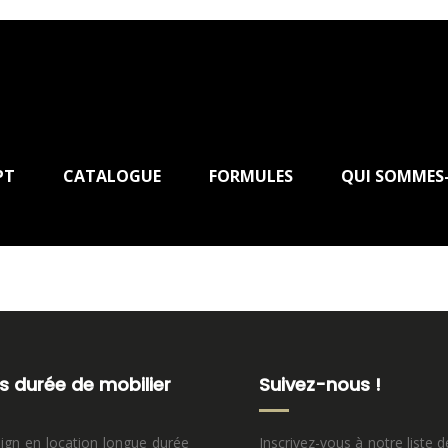
PT
CATALOGUE
FORMULES
QUI SOMMES
s durée de mobilier
Suivez-nous !
sign en location longue durée
Inscrivez-vous à notre liste d