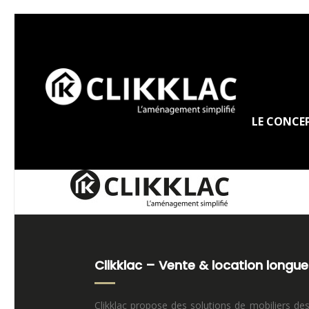
LE CONCE
Clikklac – Vente & location longue
Clikklac propose des solutions de mobiliers de