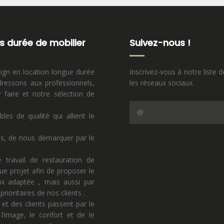
s durée de mobilier
Suivez-nous !
sign en location longue durée
Inscrivez-vous à notre liste d
ressons aux professionnels,
les réseaux sociaux.
faire et notre sélection de
s de qualité qui allient le
ns, de nous démarquer par le
 travail de restauration de
ue projet afin de proposer le
eux adaptée , mais aussi par
rioritaires de nos clients .
 et des clients passent par le
l’image, le confort et de le