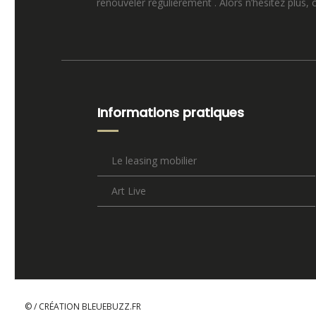
renouveler régulièrement . Alors n’hésitez plus,
Informations pratiques
Le leasing mobilier
Art Live
© / CRÉATION
BLEUEBUZZ.FR