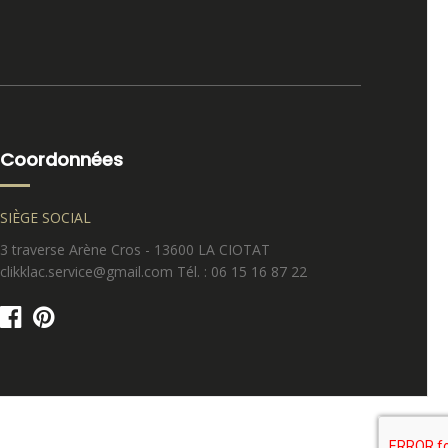
Coordonnées
SIÈGE SOCIAL
3 traverse Arène Cros - 13600 LA CIOTAT
clikklac.service@gmail.com Tél. : 06 15 16 87 22