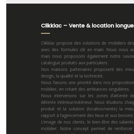
Clikklac – Vente & location longue
Clikklac propose des solutions de mobiliers de
avec des formules clé en main. Nous nous ad
mais nous proposons également notre savoir 
catalogue produits aux particuliers.
Nos maisons partenaires proposent des meuble
design, la qualité et la technicité.
Nous faisons une priorité dans nos propositio
mobilier, en créant des ambiances singulières.
Nous intervenons sur les zones d’attente de
détente intérieur/extérieur. Nous étudions chaq
produit et la solution (location/vente) la mi
rapport à l’agencement des lieux et aux besoins p
L’image de nos clients, le bien-être des salariés
mobilier. Notre concept permet de renforcer 