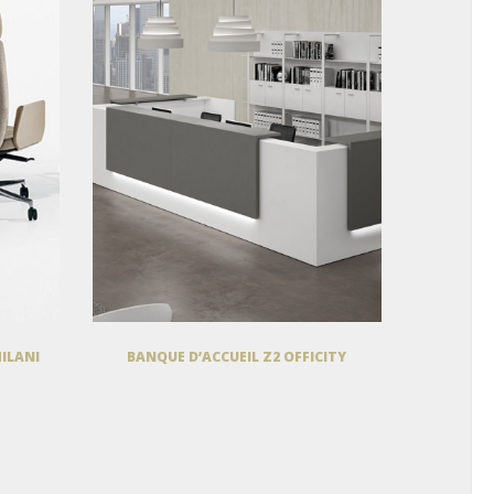
MILANI
BANQUE D’ACCUEIL Z2 OFFICITY