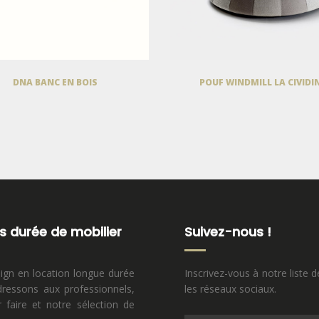
DNA BANC EN BOIS
POUF WINDMILL LA CIVIDI
s durée de mobilier
Suivez-nous !
sign en location longue durée
Inscrivez-vous à notre liste d
ressons aux professionnels,
les réseaux sociaux.
faire et notre sélection de