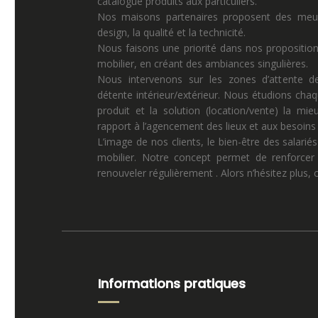
catalogue produits aux particuliers.
Nos maisons partenaires proposent des meuble
design, la qualité et la technicité.
Nous faisons une priorité dans nos propositio
mobilier, en créant des ambiances singulières.
Nous intervenons sur les zones d’attente de
détente intérieur/extérieur. Nous étudions chaq
produit et la solution (location/vente) la mi
rapport à l’agencement des lieux et aux besoins p
L’image de nos clients, le bien-être des salariés
mobilier. Notre concept permet de renforcer 
renouveler régulièrement . Alors n’hésitez plus,
Informations pratiques