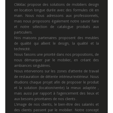
Clikklac propose des solutions de mobiliers design
en location longue durée avec des formules clé en
main. Nous nous adressons aux professionnels,
mais nous proposons également notre savoir faire
et notre sélection de catalogue produits aux
particuliers.
Nos maisons partenaires proposent des meubles
de qualité qui allient le design, la qualité et la
technicité.
Nous faisons une priorité dans nos propositions, de
nous démarquer par le mobilier, en créant des
ambiances singulières.
Nous intervenons sur les zones d’attente de travail
de restauration de détente intérieur/extérieur. Nous
étudions chaque projet afin de proposer le produit
et la solution (location/vente) la mieux adaptée ,
mais aussi par rapport à l’agencement des lieux et
aux besoins prioritaires de nos clients .
L’image de nos clients, le bien-être des salariés et
des clients passent par le mobilier. Notre concept