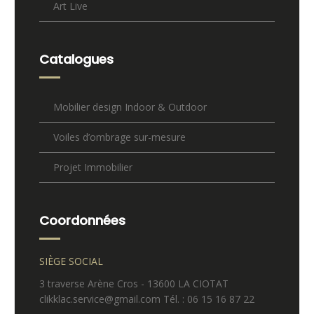
Art Live
Catalogues
Mobilier design Indoor & Outdoor
Voiles d’ombrage sur-mesure
Projet Immobilier
Coordonnées
SIÈGE SOCIAL
3 traverse Arène Cros - 13600 LA CIOTAT
clikklac.service@gmail.com Tél. : 06 15 16 87 22