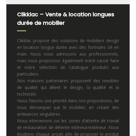
Clikklac – Vente & location longues
durée de mobilier
Clikklac propose des solutions de mobiliers design
en location longue durée avec des formules clé en
main. Nous nous adressons aux professionnels,
mais nous proposons également notre savoir faire
et notre sélection de catalogue produits aux
particuliers.
Nos maisons partenaires proposent des meubles
de qualité qui allient le design, la qualité et la
technicité.
Nous faisons une priorité dans nos propositions, de
nous démarquer par le mobilier, en créant des
ambiances singulières.
Nous intervenons sur les zones d’attente de travail
de restauration de détente intérieur/extérieur. Nous
étudions chaque projet afin de proposer le produit