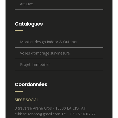
Art Live
Catalogues
Mobilier design Indoor & Outdoor
Voiles d’ombrage sur-mesure
Projet Immobilier
Coordonnées
SIÈGE SOCIAL
3 traverse Arène Cros - 13600 LA CIOTAT
clikklac.service@gmail.com Tél. : 06 15 16 87 22