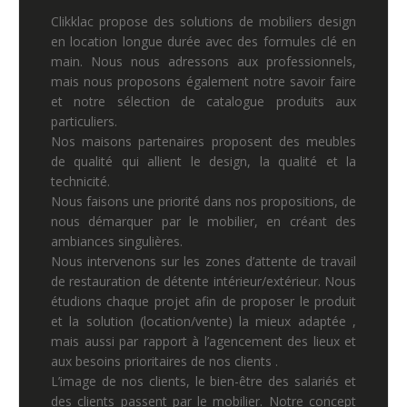
Clikklac propose des solutions de mobiliers design
en location longue durée avec des formules clé en
main. Nous nous adressons aux professionnels,
mais nous proposons également notre savoir faire
et notre sélection de catalogue produits aux
particuliers.
Nos maisons partenaires proposent des meubles
de qualité qui allient le design, la qualité et la
technicité.
Nous faisons une priorité dans nos propositions, de
nous démarquer par le mobilier, en créant des
ambiances singulières.
Nous intervenons sur les zones d’attente de travail
de restauration de détente intérieur/extérieur. Nous
étudions chaque projet afin de proposer le produit
et la solution (location/vente) la mieux adaptée ,
mais aussi par rapport à l’agencement des lieux et
aux besoins prioritaires de nos clients .
L’image de nos clients, le bien-être des salariés et
des clients passent par le mobilier. Notre concept