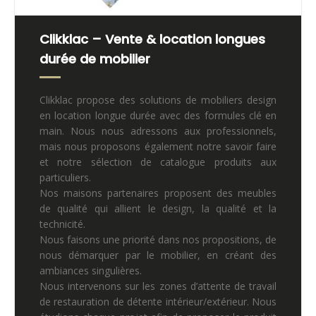
Clikklac – Vente & location longues
durée de mobilier
Clikklac propose des solutions de mobiliers design
en location longue durée avec des formules clé en
main. Nous nous adressons aux professionnels,
mais nous proposons également notre savoir faire
et notre sélection de catalogue produits aux
particuliers.
Nos maisons partenaires proposent des meubles
de qualité qui allient le design, la qualité et la
technicité.
Nous faisons une priorité dans nos propositions, de
nous démarquer par le mobilier, en créant des
ambiances singulières.
Nous intervenons sur les zones d’attente de travail
de restauration de détente intérieur/extérieur. Nous