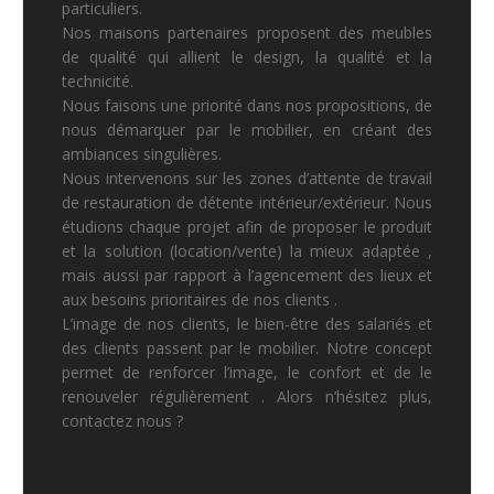
particuliers.
Nos maisons partenaires proposent des meubles
de qualité qui allient le design, la qualité et la
technicité.
Nous faisons une priorité dans nos propositions, de
nous démarquer par le mobilier, en créant des
ambiances singulières.
Nous intervenons sur les zones d’attente de travail
de restauration de détente intérieur/extérieur. Nous
étudions chaque projet afin de proposer le produit
et la solution (location/vente) la mieux adaptée ,
mais aussi par rapport à l’agencement des lieux et
aux besoins prioritaires de nos clients .
L’image de nos clients, le bien-être des salariés et
des clients passent par le mobilier. Notre concept
permet de renforcer l’image, le confort et de le
renouveler régulièrement . Alors n’hésitez plus,
contactez nous ?