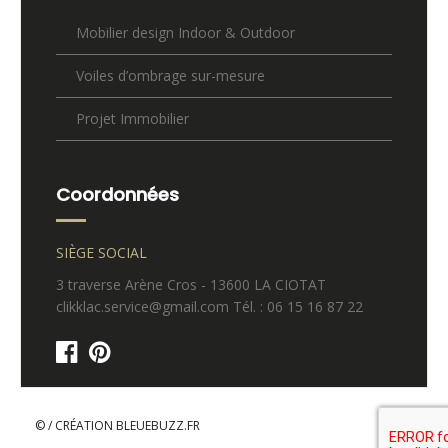
Mobilier design Indoor & Outdoor
Voiles d’ombrage sur-mesure
Projet Immobilier
Coordonnées
SIÈGE SOCIAL
3 traverse Arène Cros - 13600 LA CIOTAT
clikklac.service@gmail.com Tél. : 06 15 16 87 22
© / CRÉATION
BLEUEBUZZ.FR