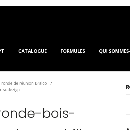
PT
CATALOGUE
FORMULES
QUI SOMMES
 ronde de réunion Bralco
/
R
er-sodezign
ronde-bois-