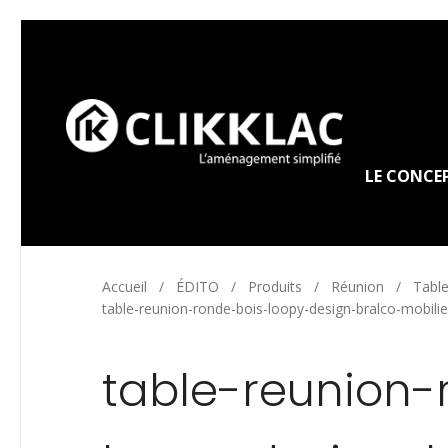
LE CONCE
Accueil
/
ÉDITO
/
Produits
/
Réunion
/
Table
table-reunion-ronde-bois-loopy-design-bralco-mobili
table-reunion-