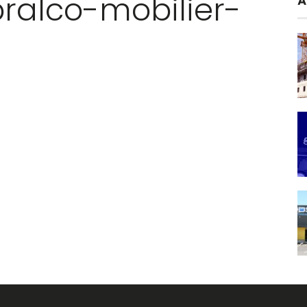
ralco-mobilier-
A