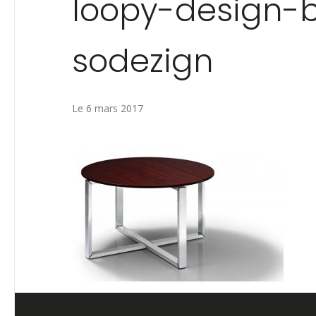
loopy-design-b
sodezign
Le 6 mars 2017