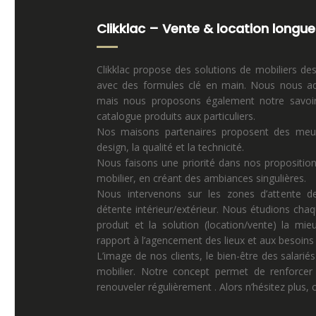
Clikklac – Vente & location longue
Clikklac propose des solutions de mobiliers de
avec des formules clé en main. Nous nous ad
mais nous proposons également notre savoir 
catalogue produits aux particuliers.
Nos maisons partenaires proposent des meuble
design, la qualité et la technicité.
Nous faisons une priorité dans nos propositio
mobilier, en créant des ambiances singulières.
Nous intervenons sur les zones d’attente de
détente intérieur/extérieur. Nous étudions chaq
produit et la solution (location/vente) la mi
rapport à l’agencement des lieux et aux besoins p
L’image de nos clients, le bien-être des salariés
mobilier. Notre concept permet de renforcer 
renouveler régulièrement . Alors n’hésitez plus,