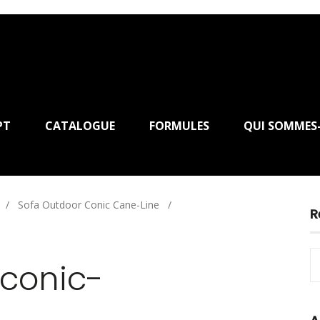
PT
CATALOGUE
FORMULES
QUI SOMMES
/
Sofa Outdoor Conic Cane-Line
/
R
conic-