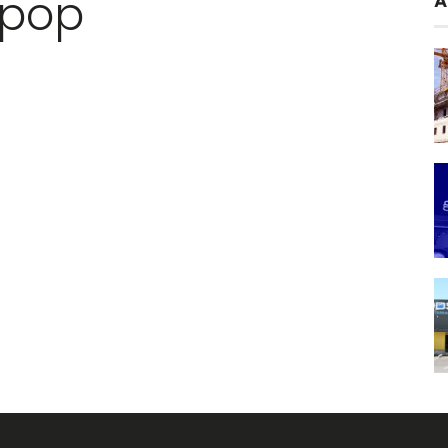
-pop
A