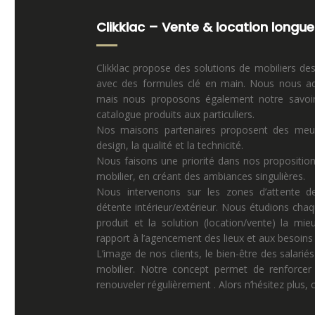
Clikklac – Vente & location longue
Clikklac propose des solutions de mobiliers de
avec des formules clé en main. Nous nous ad
mais nous proposons également notre savoir 
catalogue produits aux particuliers.
Nos maisons partenaires proposent des meuble
design, la qualité et la technicité.
Nous faisons une priorité dans nos propositio
mobilier, en créant des ambiances singulières.
Nous intervenons sur les zones d’attente de
détente intérieur/extérieur. Nous étudions chaq
produit et la solution (location/vente) la mi
rapport à l’agencement des lieux et aux besoins p
L’image de nos clients, le bien-être des salariés
mobilier. Notre concept permet de renforcer 
renouveler régulièrement . Alors n’hésitez plus,