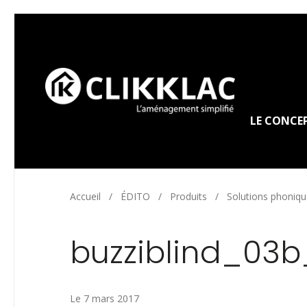
LE CONCE
Accueil
/
ÉDITO
/
Produits
/
Solutions phoniq
buzziblind_03b
Le 7 mars 2017