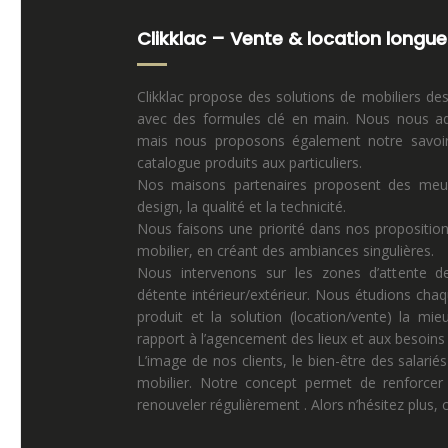
Clikklac – Vente & location longue
Clikklac propose des solutions de mobiliers de
avec des formules clé en main. Nous nous ad
mais nous proposons également notre savoir 
catalogue produits aux particuliers.
Nos maisons partenaires proposent des meuble
design, la qualité et la technicité.
Nous faisons une priorité dans nos propositio
mobilier, en créant des ambiances singulières.
Nous intervenons sur les zones d’attente de
détente intérieur/extérieur. Nous étudions chaq
produit et la solution (location/vente) la mi
rapport à l’agencement des lieux et aux besoins p
L’image de nos clients, le bien-être des salariés
mobilier. Notre concept permet de renforcer 
renouveler régulièrement . Alors n’hésitez plus,