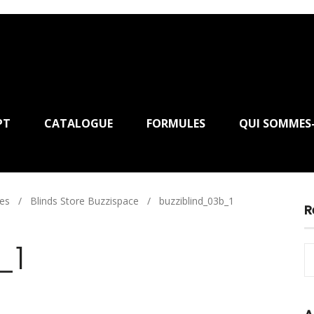
PT
CATALOGUE
FORMULES
QUI SOMMES
ues
/
Blinds Store Buzzispace
/
buzziblind_03b_1
R
_1