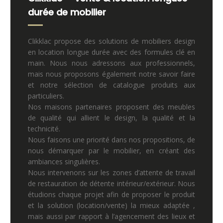
durée de mobilier
Clikklac propose des solutions de mobiliers design
en location longue durée avec des formules clé en
main. Nous nous adressons aux professionnels,
mais nous proposons également notre savoir faire
et notre sélection de catalogue produits aux
particuliers.
Nos maisons partenaires proposent des meubles
de qualité qui allient le design, la qualité et la
technicité.
Nous faisons une priorité dans nos propositions, de
nous démarquer par le mobilier, en créant des
ambiances singulières.
Nous intervenons sur les zones d’attente de travail
de restauration de détente intérieur/extérieur. Nous
étudions chaque projet afin de proposer le produit
et la solution (location/vente) la mieux adaptée ,
mais aussi par rapport à l’agencement des lieux et