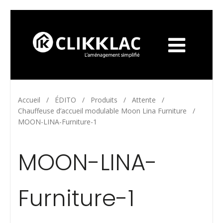
Accueil
/
ÉDITO
/
Produits
/
Attente
/
Chauffeuse d’accueil modulable Moon Lina Furniture
/
MOON-LINA-Furniture-1
MOON-LINA-
Furniture-1