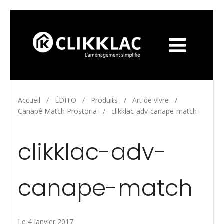
Accueil
/
ÉDITO
/
Produits
/
Art de vivre
/
Canapé Match Prostoria
/
clikklac-adv-canape-match
clikklac-adv-
canape-match
Le 4 janvier 2017