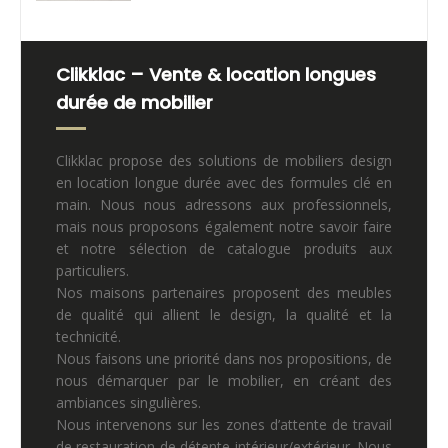
Clikklac – Vente & location longues
durée de mobilier
Clikklac propose des solutions de mobiliers design
en location longue durée avec des formules clé en
main. Nous nous adressons aux professionnels,
mais nous proposons également notre savoir faire
et notre sélection de catalogue produits aux
particuliers.
Nos maisons partenaires proposent des meubles
de qualité qui allient le design, la qualité et la
technicité.
Nous faisons une priorité dans nos propositions, de
nous démarquer par le mobilier, en créant des
ambiances singulières.
Nous intervenons sur les zones d’attente de travail
de restauration de détente intérieur/extérieur. Nous