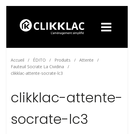
Accueil
/
ÉDITO
/
Produits
/
Attente
/
Fauteuil Socrate La Cividina
/
clikklac-attente-socrate-lc3
clikklac-attente-
socrate-lc3