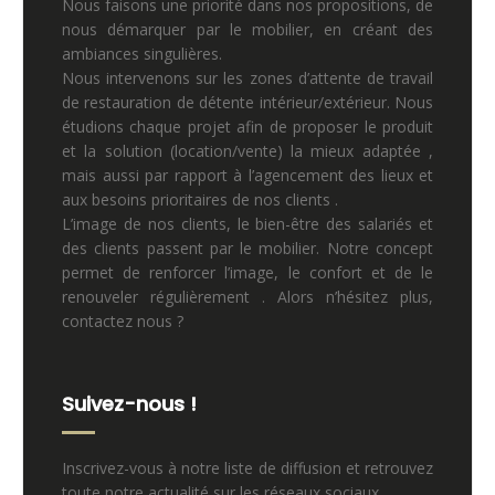
Nous faisons une priorité dans nos propositions, de
nous démarquer par le mobilier, en créant des
ambiances singulières.
Nous intervenons sur les zones d’attente de travail
de restauration de détente intérieur/extérieur. Nous
étudions chaque projet afin de proposer le produit
et la solution (location/vente) la mieux adaptée ,
mais aussi par rapport à l’agencement des lieux et
aux besoins prioritaires de nos clients .
L’image de nos clients, le bien-être des salariés et
des clients passent par le mobilier. Notre concept
permet de renforcer l’image, le confort et de le
renouveler régulièrement . Alors n’hésitez plus,
contactez nous ?
Suivez-nous !
Inscrivez-vous à notre liste de diffusion et retrouvez
toute notre actualité sur les réseaux sociaux.