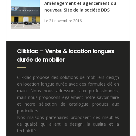
Aménagement et agencement du
nouveau Site de la société DDS
Le 21 novembre 2016
Clikklac – Vente & location longues
durée de mobilier
Clikklac propose des solutions de mobiliers design
en location longue durée avec des formules clé en
main. Nous nous adressons aux professionnels,
mais nous proposons également notre savoir faire
et notre sélection de catalogue produits aux
particuliers.
Nos maisons partenaires proposent des meubles
de qualité qui allient le design, la qualité et la
technicité.