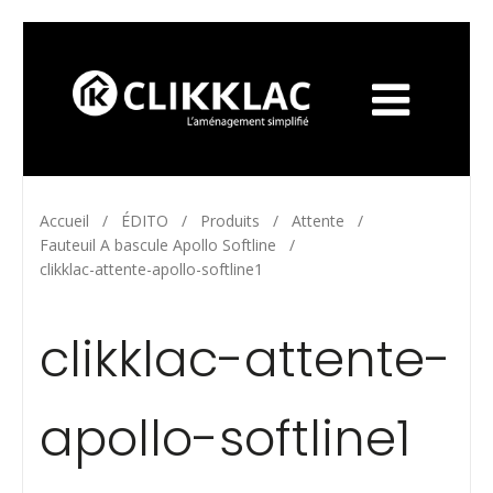
Accueil
/
ÉDITO
/
Produits
/
Attente
/
Fauteuil A bascule Apollo Softline
/
clikklac-attente-apollo-softline1
clikklac-attente-
apollo-softline1