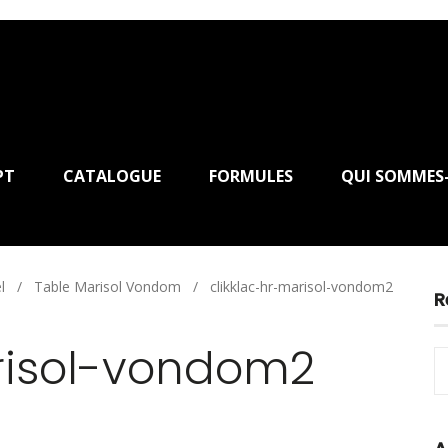
PT
CATALOGUE
FORMULES
QUI SOMMES
l
/
Table Marisol Vondom
/
clikklac-hr-marisol-vondom2
R
risol-vondom2