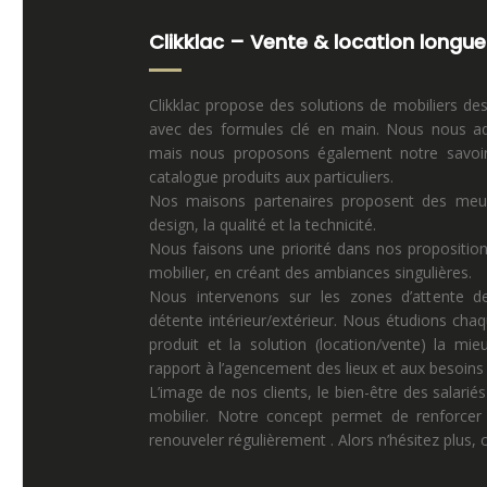
Clikklac – Vente & location longue
Clikklac propose des solutions de mobiliers de
avec des formules clé en main. Nous nous ad
mais nous proposons également notre savoir 
catalogue produits aux particuliers.
Nos maisons partenaires proposent des meuble
design, la qualité et la technicité.
Nous faisons une priorité dans nos propositio
mobilier, en créant des ambiances singulières.
Nous intervenons sur les zones d’attente de
détente intérieur/extérieur. Nous étudions chaq
produit et la solution (location/vente) la mi
rapport à l’agencement des lieux et aux besoins p
L’image de nos clients, le bien-être des salariés
mobilier. Notre concept permet de renforcer 
renouveler régulièrement . Alors n’hésitez plus,