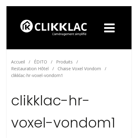
Accueil
/
ÉDITO
/
Produits
/
Restauration Hôtel
/
Chaise Voxel Vondom
/
clikklac-hr-voxel-vondom1
clikklac-hr-
voxel-vondom1