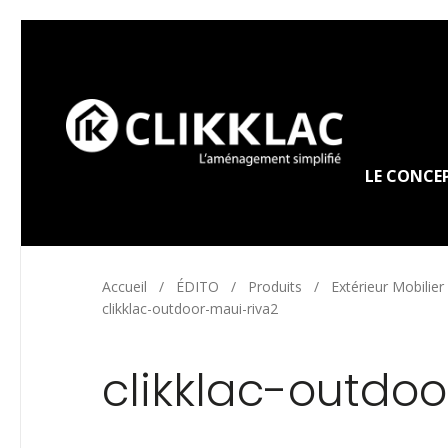
LE CONCE
Accueil
/
ÉDITO
/
Produits
/
Extérieur Mobilier
clikklac-outdoor-maui-riva2
clikklac-outdo