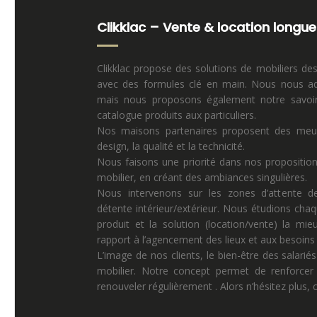
Clikklac – Vente & location longue
Clikklac propose des solutions de mobiliers de
avec des formules clé en main. Nous nous ad
mais nous proposons également notre savoir 
catalogue produits aux particuliers.
Nos maisons partenaires proposent des meuble
design, la qualité et la technicité.
Nous faisons une priorité dans nos propositio
mobilier, en créant des ambiances singulières.
Nous intervenons sur les zones d’attente de
détente intérieur/extérieur. Nous étudions chaq
produit et la solution (location/vente) la mi
rapport à l’agencement des lieux et aux besoins p
L’image de nos clients, le bien-être des salariés
mobilier. Notre concept permet de renforcer 
renouveler régulièrement . Alors n’hésitez plus,