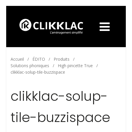
Accueil
/
ÉDITO
/
Produits
/
Solutions phoniques
/
High pincette True
/
clikklac-solup-tile-buzzispace
clikklac-solup-
tile-buzzispace