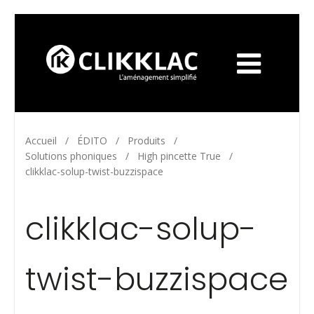
Accueil
/
ÉDITO
/
Produits
/
Solutions phoniques
/
High pincette True
/
clikklac-solup-twist-buzzispace
clikklac-solup-
twist-buzzispace