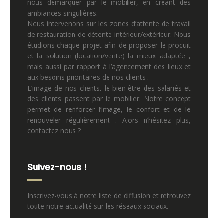
nous démarquer par le mobilier, en créant des
ambiances singulières.
Nous intervenons sur les zones d’attente de travail
de restauration de détente intérieur/extérieur. Nous
étudions chaque projet afin de proposer le produit
et la solution (location/vente) la mieux adaptée ,
mais aussi par rapport à l’agencement des lieux et
aux besoins prioritaires de nos clients .
L’image de nos clients, le bien-être des salariés et
des clients passent par le mobilier. Notre concept
permet de renforcer l’image, le confort et de le
renouveler régulièrement . Alors n’hésitez plus,
contactez nous ?
Suivez-nous !
Inscrivez-vous à notre liste de diffusion et retrouvez
toute notre actualité sur les réseaux sociaux.