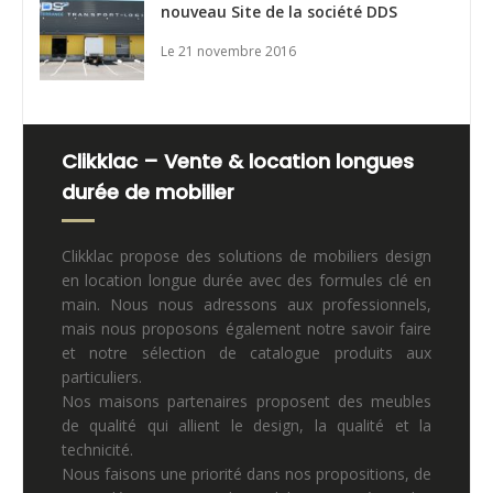
nouveau Site de la société DDS
Le 21 novembre 2016
Clikklac – Vente & location longues
durée de mobilier
Clikklac propose des solutions de mobiliers design
en location longue durée avec des formules clé en
main. Nous nous adressons aux professionnels,
mais nous proposons également notre savoir faire
et notre sélection de catalogue produits aux
particuliers.
Nos maisons partenaires proposent des meubles
de qualité qui allient le design, la qualité et la
technicité.
Nous faisons une priorité dans nos propositions, de