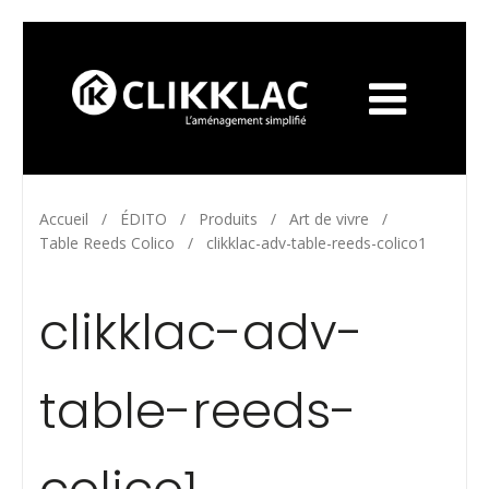
Accueil
/
ÉDITO
/
Produits
/
Art de vivre
/
Table Reeds Colico
/
clikklac-adv-table-reeds-colico1
clikklac-adv-
table-reeds-