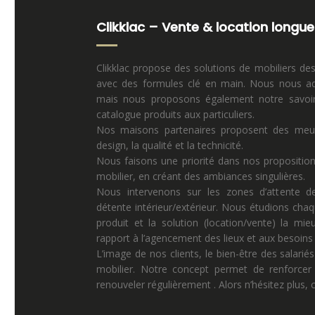
Clikklac – Vente & location longue
Clikklac propose des solutions de mobiliers de
avec des formules clé en main. Nous nous ad
mais nous proposons également notre savoir 
catalogue produits aux particuliers.
Nos maisons partenaires proposent des meuble
design, la qualité et la technicité.
Nous faisons une priorité dans nos propositio
mobilier, en créant des ambiances singulières.
Nous intervenons sur les zones d’attente de
détente intérieur/extérieur. Nous étudions chaq
produit et la solution (location/vente) la mi
rapport à l’agencement des lieux et aux besoins p
L’image de nos clients, le bien-être des salariés
mobilier. Notre concept permet de renforcer 
renouveler régulièrement . Alors n’hésitez plus,