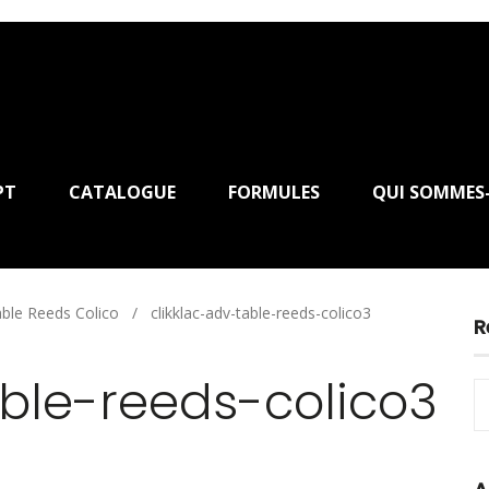
PT
CATALOGUE
FORMULES
QUI SOMMES
ble Reeds Colico
/
clikklac-adv-table-reeds-colico3
R
able-reeds-colico3