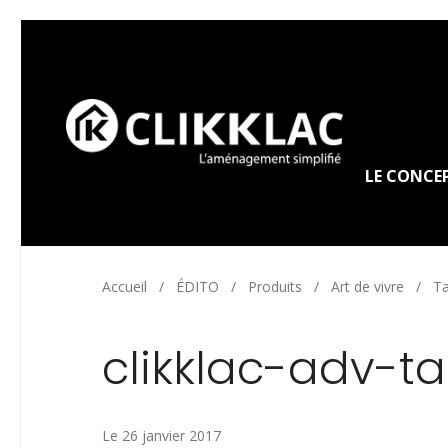
LE CONCE
Accueil
/
ÉDITO
/
Produits
/
Art de vivre
/
Ta
clikklac-adv-t
Le 26 janvier 2017