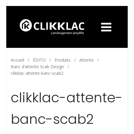
Accueil
/
ÉDITO
/
Produits
/
Attente
/
Banc d’attente Scab Design
/
clikklac-attente-banc-scab2
clikklac-attente-
banc-scab2