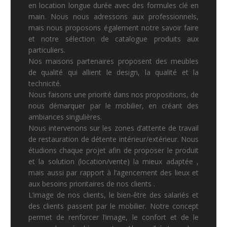
en location longue durée avec des formules clé en
main. Nous nous adressons aux professionnels,
mais nous proposons également notre savoir faire
et notre sélection de catalogue produits aux
particuliers.
Nos maisons partenaires proposent des meubles
de qualité qui allient le design, la qualité et la
technicité.
Nous faisons une priorité dans nos propositions, de
nous démarquer par le mobilier, en créant des
ambiances singulières.
Nous intervenons sur les zones d’attente de travail
de restauration de détente intérieur/extérieur. Nous
étudions chaque projet afin de proposer le produit
et la solution (location/vente) la mieux adaptée ,
mais aussi par rapport à l’agencement des lieux et
aux besoins prioritaires de nos clients .
L’image de nos clients, le bien-être des salariés et
des clients passent par le mobilier. Notre concept
permet de renforcer l’image, le confort et de le