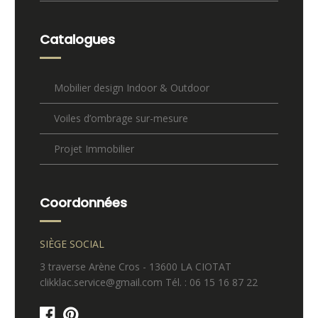
Catalogues
Mobilier design Indoor & Outdoor
Voiles d’ombrage sur-mesure
Projet Immobilier
Coordonnées
SIÈGE SOCIAL
3 traverse Arène Cros - 13600 LA CIOTAT
clikklac.service@gmail.com Tél. : 06 15 16 87 22