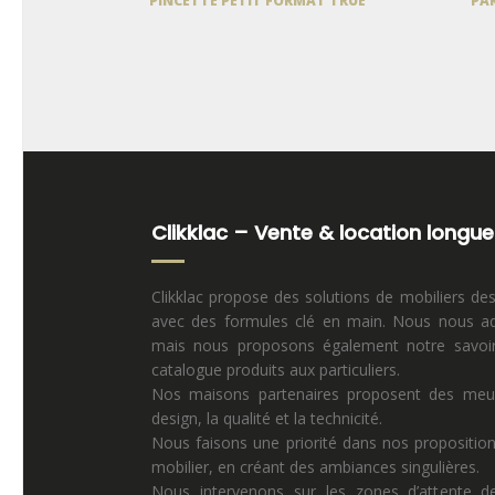
PINCETTE PETIT FORMAT TRUE
PA
Clikklac – Vente & location longue
Clikklac propose des solutions de mobiliers de
avec des formules clé en main. Nous nous ad
mais nous proposons également notre savoir 
catalogue produits aux particuliers.
Nos maisons partenaires proposent des meuble
design, la qualité et la technicité.
Nous faisons une priorité dans nos propositio
mobilier, en créant des ambiances singulières.
Nous intervenons sur les zones d’attente de