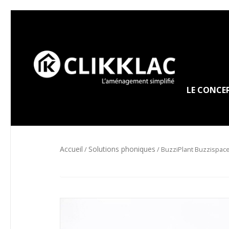
LE CONCE
Accueil
Solutions phoniques
/
/ BuzziPlant Buzzispac