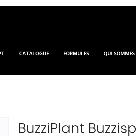
PT
CATALOGUE
FORMULES
QUI SOMMES
e
BuzziPlant Buzzis