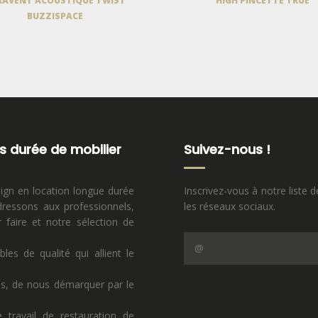
RAVENT ACOUSTIQUE TWIST
HIGH PINCETTE TRUE
BUZZISPACE
s durée de mobilier
Suivez-nous !
sign en location longue durée
Inscrivez-vous à notre liste d
ressons aux professionnels,
les réseaux sociaux.
faire et notre sélection de
s de qualité qui allient le
ns, de nous démarquer par le
 travail de restauration de