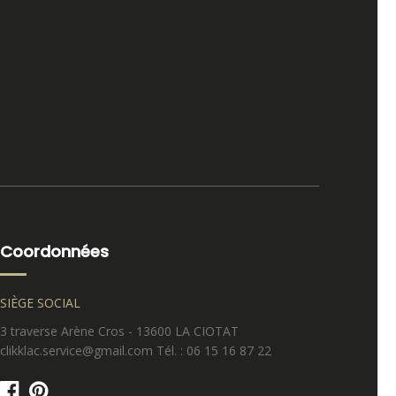
Coordonnées
SIÈGE SOCIAL
3 traverse Arène Cros - 13600 LA CIOTAT
clikklac.service@gmail.com Tél. : 06 15 16 87 22