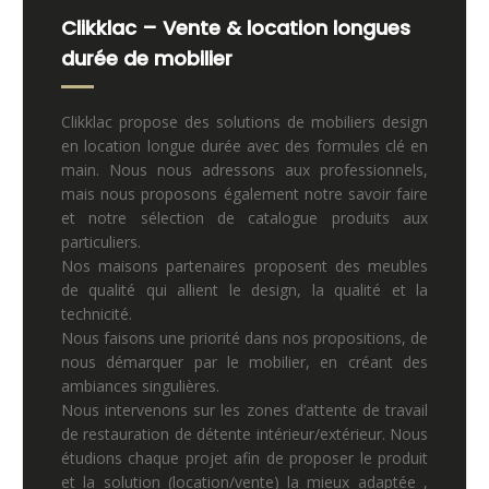
Clikklac – Vente & location longues
durée de mobilier
Clikklac propose des solutions de mobiliers design
en location longue durée avec des formules clé en
main. Nous nous adressons aux professionnels,
mais nous proposons également notre savoir faire
et notre sélection de catalogue produits aux
particuliers.
Nos maisons partenaires proposent des meubles
de qualité qui allient le design, la qualité et la
technicité.
Nous faisons une priorité dans nos propositions, de
nous démarquer par le mobilier, en créant des
ambiances singulières.
Nous intervenons sur les zones d’attente de travail
de restauration de détente intérieur/extérieur. Nous
étudions chaque projet afin de proposer le produit
et la solution (location/vente) la mieux adaptée ,