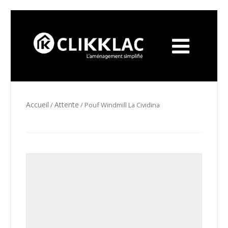
Accueil
Attente
/
/ Pouf Windmill La Cividina