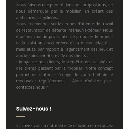
Nous faisons une priorité dans nos propositions, de
nous démarquer par le mobilier, en créant des
ambiances singulières.
Nous intervenons sur les zones d’attente de travail
de restauration de détente intérieur/extérieur. Nous
étudions chaque projet afin de proposer le produit
et la solution (location/vente) la mieux adaptée ,
mais aussi par rapport à l’agencement des lieux et
aux besoins prioritaires de nos clients .
L’image de nos clients, le bien-être des salariés et
des clients passent par le mobilier. Notre concept
permet de renforcer l’image, le confort et de le
renouveler régulièrement . Alors n’hésitez plus,
contactez nous ?
Suivez-nous !
Inscrivez-vous à notre liste de diffusion et retrouvez