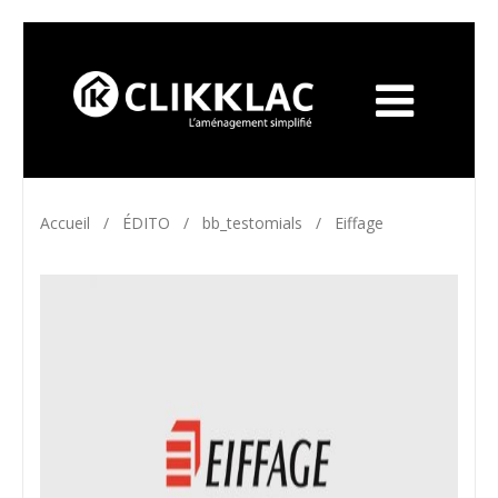
Accueil
/
ÉDITO
/
bb_testomials
/
Eiffage