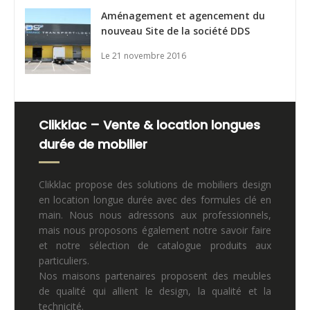
Aménagement et agencement du
nouveau Site de la société DDS
Le 21 novembre 2016
Clikklac – Vente & location longues
durée de mobilier
Clikklac propose des solutions de mobiliers design
en location longue durée avec des formules clé en
main. Nous nous adressons aux professionnels,
mais nous proposons également notre savoir faire
et notre sélection de catalogue produits aux
particuliers.
Nos maisons partenaires proposent des meubles
de qualité qui allient le design, la qualité et la
technicité.