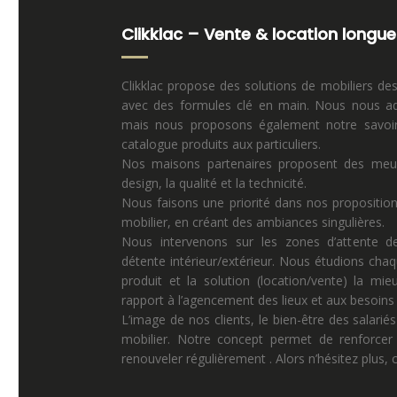
Clikklac – Vente & location longue
Clikklac propose des solutions de mobiliers de
avec des formules clé en main. Nous nous ad
mais nous proposons également notre savoir 
catalogue produits aux particuliers.
Nos maisons partenaires proposent des meuble
design, la qualité et la technicité.
Nous faisons une priorité dans nos propositio
mobilier, en créant des ambiances singulières.
Nous intervenons sur les zones d’attente de
détente intérieur/extérieur. Nous étudions chaq
produit et la solution (location/vente) la mi
rapport à l’agencement des lieux et aux besoins p
L’image de nos clients, le bien-être des salariés
mobilier. Notre concept permet de renforcer 
renouveler régulièrement . Alors n’hésitez plus,