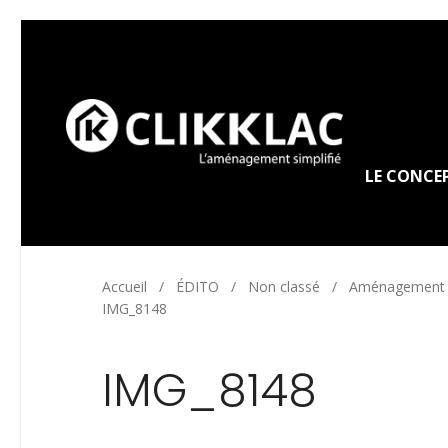
LE CONCE
Accueil
/
ÉDITO
/
Non classé
/
Aménagement e
IMG_8148
IMG_8148