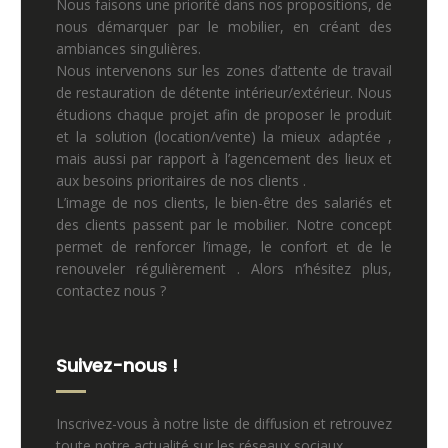
Nous faisons une priorité dans nos propositions, de
nous démarquer par le mobilier, en créant des
ambiances singulières.
Nous intervenons sur les zones d’attente de travail
de restauration de détente intérieur/extérieur. Nous
étudions chaque projet afin de proposer le produit
et la solution (location/vente) la mieux adaptée ,
mais aussi par rapport à l’agencement des lieux et
aux besoins prioritaires de nos clients .
L’image de nos clients, le bien-être des salariés et
des clients passent par le mobilier. Notre concept
permet de renforcer l’image, le confort et de le
renouveler régulièrement . Alors n’hésitez plus,
contactez nous ?
Suivez-nous !
Inscrivez-vous à notre liste de diffusion et retrouvez
toute notre actualité sur les réseaux sociaux.