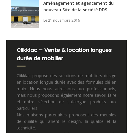
Aménagement et agencement du
nouveau Site de la société DDS
Le 21 novembre 2016
Clikklac – Vente & location longues
durée de mobilier
Clikklac propose des solutions de mobiliers design
en location longue durée avec des formules clé en
main. Nous nous adressons aux professionnels,
mais nous proposons également notre savoir faire
et notre sélection de catalogue produits aux
particuliers.
Nos maisons partenaires proposent des meubles
de qualité qui allient le design, la qualité et la
technicité.