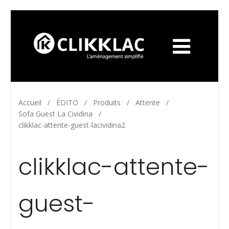
Accueil
/
ÉDITO
/
Produits
/
Attente
/
Sofa Guest La Cividina
/
clikklac-attente-guest-lacividina2
clikklac-attente-
guest-